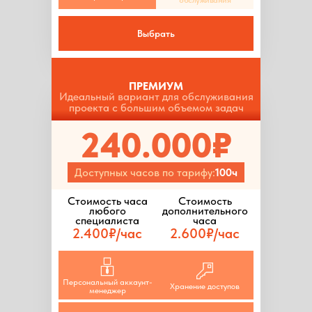
обслуживания
Выбрать
ПРЕМИУМ
Идеальный вариант для обслуживания
проекта с большим объемом задач
240.000₽
Доступных часов по тарифу:
100ч
Стоимость часа
Стоимость
любого
дополнительного
специалиста
часа
2.400₽/час
2.600₽/час
Персональный аккаунт-
Хранение доступов
менеджер