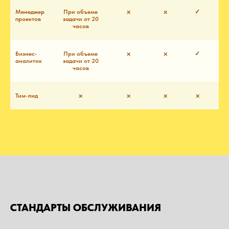
Менеджер
При объеме
⨉
⨉
✓
проектов
задачи от 20
часов
Бизнес-
При объеме
⨉
⨉
✓
аналитик
задачи от 20
часов
Тим-лид
⨉
⨉
⨉
⨉
СТАНДАРТЫ ОБСЛУЖИВАНИЯ