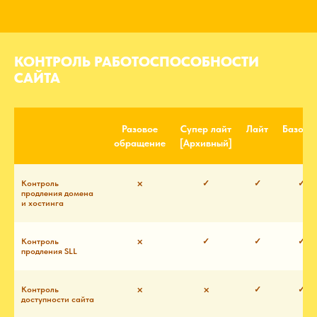
КОНТРОЛЬ РАБОТОСПОСОБНОСТИ
САЙТА
Разовое
Супер лайт
Лайт
Базовы
обращение
[Архивный]
Контроль
⨉
✓
✓
✓
продления домена
и хостинга
Контроль
⨉
✓
✓
✓
продления SLL
Контроль
⨉
⨉
✓
✓
доступности сайта