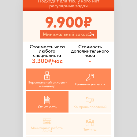
Подходит для тех, у кого нет
регулярных задач
9.900₽
Минимальный заказ:
3ч
Стоимость часа
Стоимость
любого
дополнительного
специалиста
часа
3.300₽/час
-
Персональный аккаунт-
Хранение доступов
менеджер
Отчетность
Контроль продлений
Мониторинг работы
Тим-лид
сайта