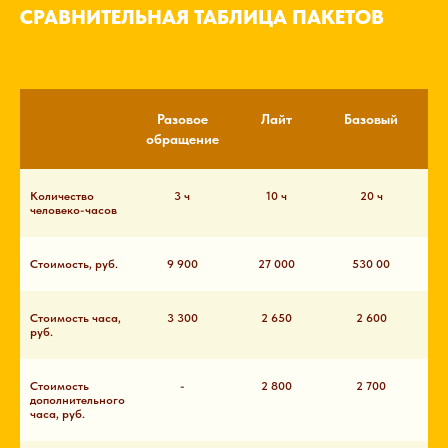
СРАВНИТЕЛЬНАЯ ТАБЛИЦА ПАКЕТОВ
Разовое
Лайт
Базовый
Оп
обращение
Количество
3 ч
10 ч
20 ч
человеко-часов
Стоимость, руб.
9 900
27 000
530 00
Стоимость часа,
3 300
2 650
2 600
руб.
Стоимость
-
2 800
2 700
дополнительного
часа, руб.