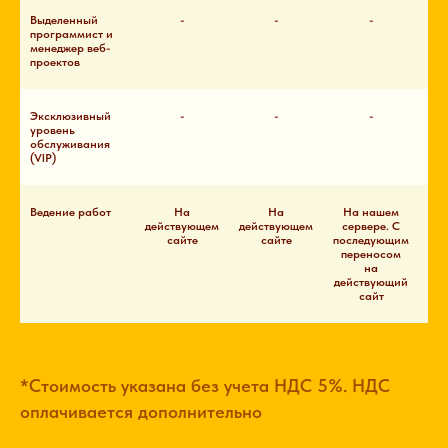
Выделенный
-
-
-
программист и
менеджер веб-
проектов
Эксклюзивный
-
-
-
уровень
обслуживания
(VIP)
Ведение работ
На
На
На нашем
действующем
действующем
сервере. С
сайте
сайте
последующим
п
переносом
пе
на
д
действующий
сайт
*Стоимость указана без учета НДС 5%. НДС
оплачивается дополнительно