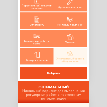
Персональный аккаунт-
Хранение доступов
менеджер
Отчетность
Контроль продлений
Мониторинг работы
Тим-лид
сайта
Эксклюзивный уровень
Контроль версий
обслуживания
Выбрать
ОПТИМАЛЬНЫЙ
Идеальный вариант для выполнения
регулярных работ с постоянным
потоком задач