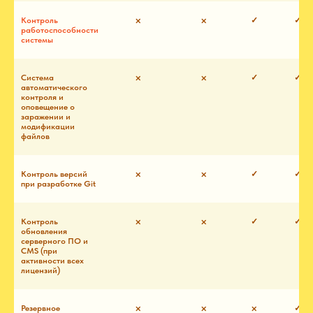
Контроль
⨉
⨉
✓
✓
работоспособности
системы
Система
⨉
⨉
✓
✓
автоматического
контроля и
оповещение о
заражении и
модификации
файлов
Контроль версий
⨉
⨉
✓
✓
при разработке Git
Контроль
⨉
⨉
✓
✓
обновления
серверного ПО и
CMS (при
активности всех
лицензий)
Резервное
⨉
⨉
⨉
✓