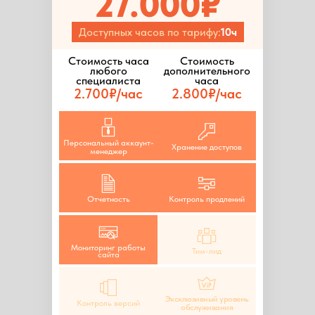
27.000₽
Доступных часов по тарифу:
10ч
Стоимость часа
Стоимость
любого
дополнительного
специалиста
часа
2.700₽/час
2.800₽/час
Персональный аккаунт-
Хранение доступов
менеджер
Отчетность
Контроль продлений
Мониторинг работы
Тим-лид
сайта
Эксклюзивный уровень
Контроль версий
обслуживания