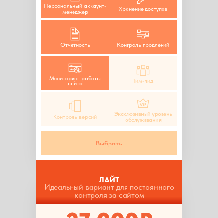
Персональный аккаунт-
Хранение доступов
менеджер
Отчетность
Контроль продлений
Мониторинг работы
Тим-лид
сайта
Эксклюзивный уровень
Контроль версий
обслуживания
Выбрать
ЛАЙТ
Идеальный вариант для постоянного
контроля за сайтом