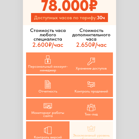
78.000₽
Доступных часов по тарифу:
30ч
Стоимость часа
Стоимость
любого
дополнительного
специалиста
часа
2.600₽/час
2.650₽/час
Персональный аккаунт-
Хранение доступов
менеджер
Отчетность
Контроль продлений
Мониторинг работы
Тим-лид
сайта
Эксклюзивный уровень
Контроль версий