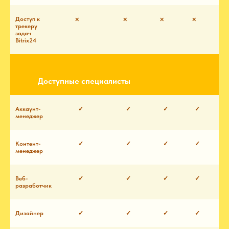
Доступ к
⨉
⨉
⨉
⨉
трекеру
задач
Bitrix24
Разовое
Супер лайт
Лайт
Базовый
О
обращение
[Архивный]
Доступные специалисты
Аккаунт-
✓
✓
✓
✓
менеджер
Контент-
✓
✓
✓
✓
менеджер
Веб-
✓
✓
✓
✓
разработчик
Дизайнер
✓
✓
✓
✓