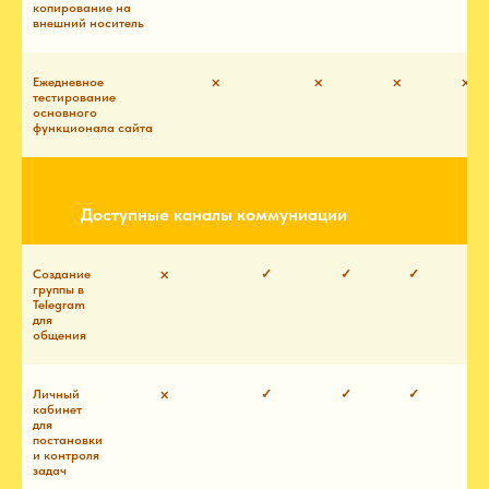
копирование на
внешний носитель
Ежедневное
⨉
⨉
⨉
⨉
тестирование
основного
функционала сайта
Разовое
Супер лайт
Лайт
Базовый
Оп
обращение
[Архивный]
Доступные каналы коммуниации
Создание
⨉
✓
✓
✓
группы в
Telegram
для
общения
Личный
⨉
✓
✓
✓
кабинет
для
постановки
и контроля
задач